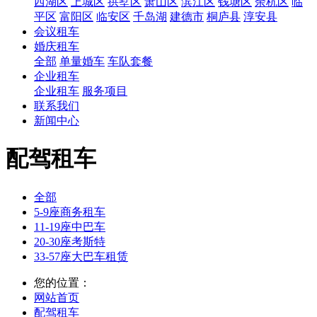
西湖区
上城区
拱墅区
萧山区
滨江区
钱塘区
余杭区
临
平区
富阳区
临安区
千岛湖
建德市
桐庐县
淳安县
会议租车
婚庆租车
全部
单量婚车
车队套餐
企业租车
企业租车
服务项目
联系我们
新闻中心
配驾租车
全部
5-9座商务租车
11-19座中巴车
20-30座考斯特
33-57座大巴车租赁
您的位置：
网站首页
配驾租车