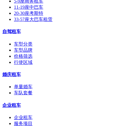
5-9座商务租车
11-19座中巴车
20-30座考斯特
33-57座大巴车租赁
自驾租车
车型分类
车型品牌
价格筛选
行使区域
婚庆租车
单量婚车
车队套餐
企业租车
企业租车
服务项目