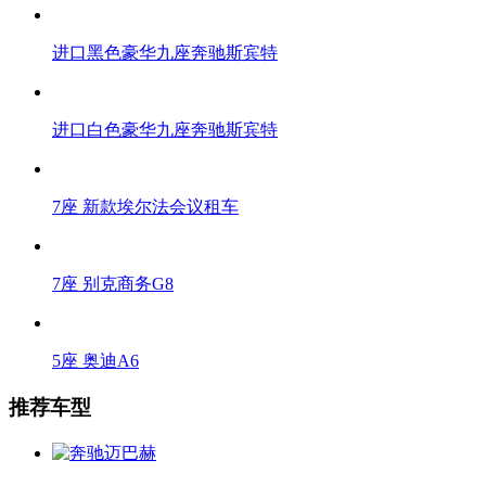
进口黑色豪华九座奔驰斯宾特
进口白色豪华九座奔驰斯宾特
7座 新款埃尔法会议租车
7座 别克商务G8
5座 奥迪A6
推荐车型