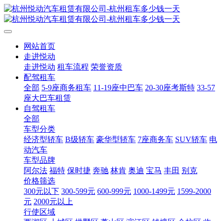
网站首页
走进悦动
走进悦动
租车流程
荣誉资质
配驾租车
全部
5-9座商务租车
11-19座中巴车
20-30座考斯特
33-57
座大巴车租赁
自驾租车
全部
车型分类
经济型轿车
B级轿车
豪华型轿车
7座商务车
SUV轿车
电
动汽车
车型品牌
阿尔法
福特
保时捷
奔驰
林肯
奥迪
宝马
丰田
别克
价格筛选
300元以下
300-599元
600-999元
1000-1499元
1599-2000
元
2000元以上
行使区域