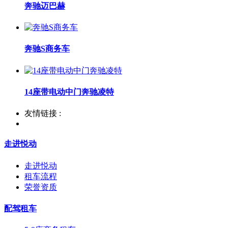
奔驰迈巴赫
奔驰S商务车
14座带电动中门奔驰凌特
友情链接 :
走进悦动
走进悦动
租车流程
荣誉资质
配驾租车