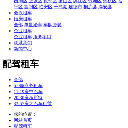
西湖区
上城区
拱墅区
萧山区
滨江区
钱塘区
余杭区
临
平区
富阳区
临安区
千岛湖
建德市
桐庐县
淳安县
会议租车
婚庆租车
全部
单量婚车
车队套餐
企业租车
企业租车
服务项目
联系我们
新闻中心
配驾租车
全部
5-9座商务租车
11-19座中巴车
20-30座考斯特
33-57座大巴车租赁
您的位置：
网站首页
配驾租车