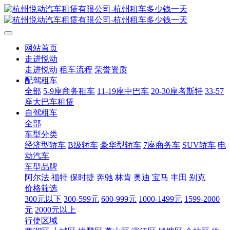
网站首页
走进悦动
走进悦动
租车流程
荣誉资质
配驾租车
全部
5-9座商务租车
11-19座中巴车
20-30座考斯特
33-57
座大巴车租赁
自驾租车
全部
车型分类
经济型轿车
B级轿车
豪华型轿车
7座商务车
SUV轿车
电
动汽车
车型品牌
阿尔法
福特
保时捷
奔驰
林肯
奥迪
宝马
丰田
别克
价格筛选
300元以下
300-599元
600-999元
1000-1499元
1599-2000
元
2000元以上
行使区域