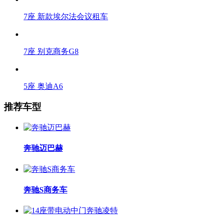
7座 新款埃尔法会议租车
7座 别克商务G8
5座 奥迪A6
推荐车型
奔驰迈巴赫
奔驰S商务车