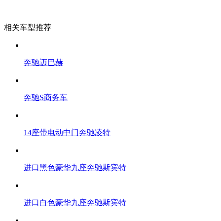
相关车型推荐
奔驰迈巴赫
奔驰S商务车
14座带电动中门奔驰凌特
进口黑色豪华九座奔驰斯宾特
进口白色豪华九座奔驰斯宾特