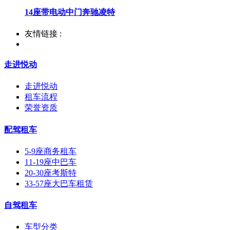
14座带电动中门奔驰凌特
友情链接 :
走进悦动
走进悦动
租车流程
荣誉资质
配驾租车
5-9座商务租车
11-19座中巴车
20-30座考斯特
33-57座大巴车租赁
自驾租车
车型分类