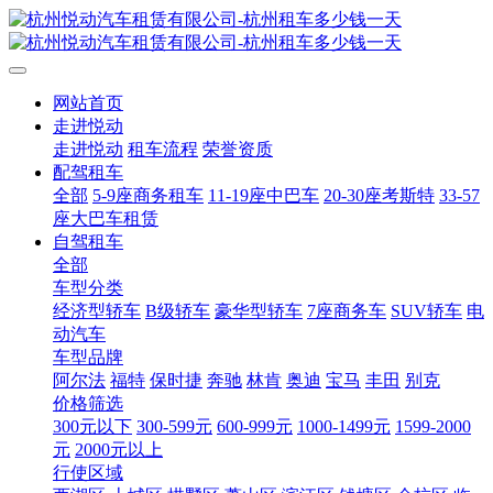
网站首页
走进悦动
走进悦动
租车流程
荣誉资质
配驾租车
全部
5-9座商务租车
11-19座中巴车
20-30座考斯特
33-57
座大巴车租赁
自驾租车
全部
车型分类
经济型轿车
B级轿车
豪华型轿车
7座商务车
SUV轿车
电
动汽车
车型品牌
阿尔法
福特
保时捷
奔驰
林肯
奥迪
宝马
丰田
别克
价格筛选
300元以下
300-599元
600-999元
1000-1499元
1599-2000
元
2000元以上
行使区域