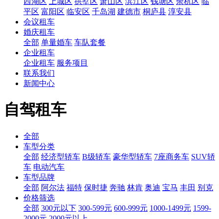
西湖区
上城区
拱墅区
萧山区
滨江区
钱塘区
余杭区
临
平区
富阳区
临安区
千岛湖
建德市
桐庐县
淳安县
会议租车
婚庆租车
全部
单量婚车
车队套餐
企业租车
企业租车
服务项目
联系我们
新闻中心
自驾租车
全部
车型分类
全部
经济型轿车
B级轿车
豪华型轿车
7座商务车
SUV轿
车
电动汽车
车型品牌
全部
阿尔法
福特
保时捷
奔驰
林肯
奥迪
宝马
丰田
别克
价格筛选
全部
300元以下
300-599元
600-999元
1000-1499元
1599-
2000元
2000元以上