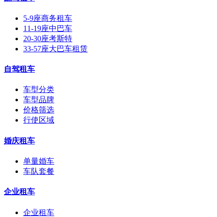
5-9座商务租车
11-19座中巴车
20-30座考斯特
33-57座大巴车租赁
自驾租车
车型分类
车型品牌
价格筛选
行使区域
婚庆租车
单量婚车
车队套餐
企业租车
企业租车