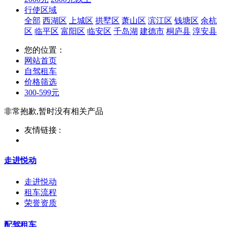
行使区域
全部
西湖区
上城区
拱墅区
萧山区
滨江区
钱塘区
余杭
区
临平区
富阳区
临安区
千岛湖
建德市
桐庐县
淳安县
您的位置：
网站首页
自驾租车
价格筛选
300-599元
非常抱歉,暂时没有相关产品
友情链接 :
走进悦动
走进悦动
租车流程
荣誉资质
配驾租车