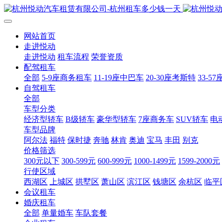
网站首页
走进悦动
走进悦动
租车流程
荣誉资质
配驾租车
全部
5-9座商务租车
11-19座中巴车
20-30座考斯特
33-5
自驾租车
全部
车型分类
经济型轿车
B级轿车
豪华型轿车
7座商务车
SUV轿车
电
车型品牌
阿尔法
福特
保时捷
奔驰
林肯
奥迪
宝马
丰田
别克
价格筛选
300元以下
300-599元
600-999元
1000-1499元
1599-2000元
行使区域
西湖区
上城区
拱墅区
萧山区
滨江区
钱塘区
余杭区
临平
会议租车
婚庆租车
全部
单量婚车
车队套餐