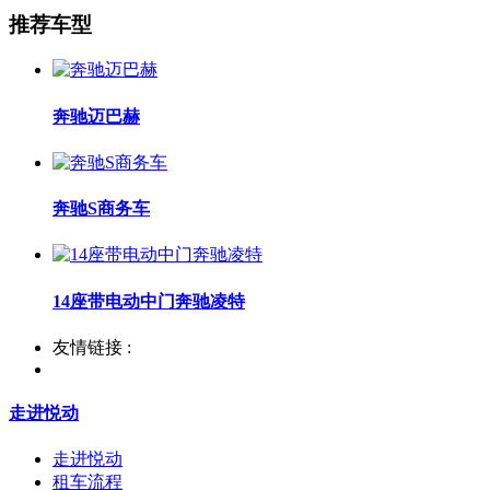
推荐车型
奔驰迈巴赫
奔驰S商务车
14座带电动中门奔驰凌特
友情链接 :
走进悦动
走进悦动
租车流程