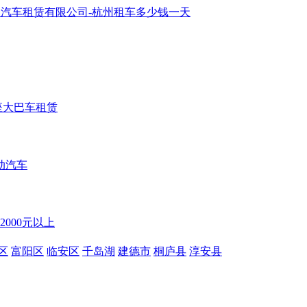
7座大巴车租赁
动汽车
2000元以上
区
富阳区
临安区
千岛湖
建德市
桐庐县
淳安县