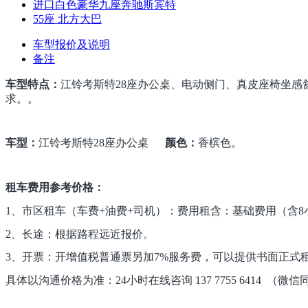
进口白色豪华九座奔驰斯宾特
55座 北方大巴
车型报价及说明
备注
车型特点：
江铃考斯特28座办公桌、电动侧门、真皮座椅坐
求。。
车型：
江铃考斯特28座办公桌
颜色：
香槟色。
租车费用参考价格：
1、市区租车（车费+油费+司机）：费用租含：基础费用（含8小
2、长途：根据路程远近报价。
3、开票：开增值税普通票另加7%服务费，可以提供书面正式
具体以沟通价格为准：24小时在线咨询 137 7755 6414 （微信