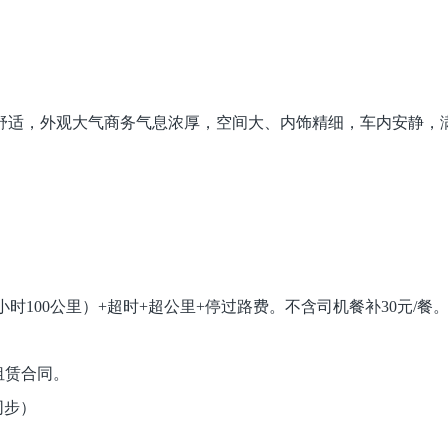
感舒适，外观大气商务气息浓厚，空间大、内饰精细，车内安静，
时100公里）+超时+超公里+停过路费。不含司机餐补30元/餐
租赁合同。
同步）