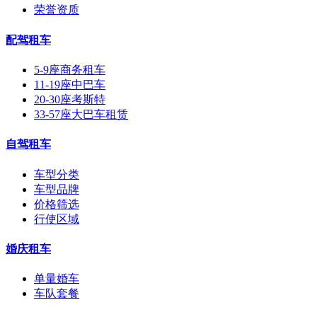
荣誉资质
配驾租车
5-9座商务租车
11-19座中巴车
20-30座考斯特
33-57座大巴车租赁
自驾租车
车型分类
车型品牌
价格筛选
行使区域
婚庆租车
单量婚车
车队套餐