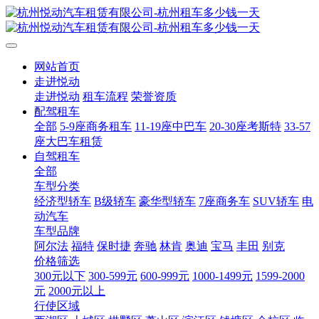
网站首页
走进悦动
走进悦动
租车流程
荣誉资质
配驾租车
全部
5-9座商务租车
11-19座中巴车
20-30座考斯特
33-57
座大巴车租赁
自驾租车
全部
车型分类
经济型轿车
B级轿车
豪华型轿车
7座商务车
SUV轿车
电
动汽车
车型品牌
阿尔法
福特
保时捷
奔驰
林肯
奥迪
宝马
丰田
别克
价格筛选
300元以下
300-599元
600-999元
1000-1499元
1599-2000
元
2000元以上
行使区域