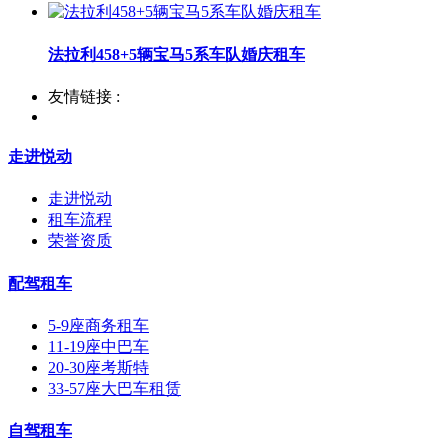
法拉利458+5辆宝马5系车队婚庆租车
友情链接 :
走进悦动
走进悦动
租车流程
荣誉资质
配驾租车
5-9座商务租车
11-19座中巴车
20-30座考斯特
33-57座大巴车租赁
自驾租车