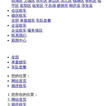
西湖区
上城区
拱墅区
萧山区
滨江区
钱塘区
余杭区
临
平区
富阳区
临安区
千岛湖
建德市
桐庐县
淳安县
会议租车
婚庆租车
全部
单量婚车
车队套餐
企业租车
企业租车
服务项目
联系我们
新闻中心
全部
单量婚车
车队套餐
您的位置：
网站首页
婚庆租车
您所在的位置：
网站首页
婚庆租车