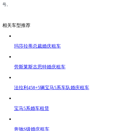
号。
相关车型推荐
玛莎拉蒂总裁婚庆租车
劳斯莱斯古思特婚庆租车
法拉利458+5辆宝马5系车队婚庆租车
宝马5系婚车租赁
奔驰S级婚庆租车