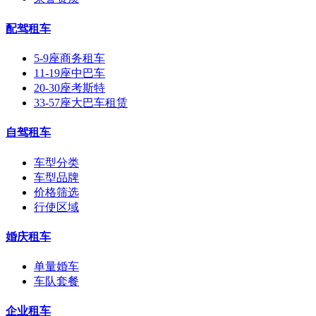
配驾租车
5-9座商务租车
11-19座中巴车
20-30座考斯特
33-57座大巴车租赁
自驾租车
车型分类
车型品牌
价格筛选
行使区域
婚庆租车
单量婚车
车队套餐
企业租车