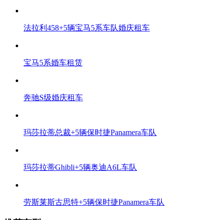
法拉利458+5辆宝马5系车队婚庆租车
宝马5系婚车租赁
奔驰S级婚庆租车
玛莎拉蒂总裁+5辆保时捷Panamera车队
玛莎拉蒂Ghibli+5辆奥迪A6L车队
劳斯莱斯古思特+5辆保时捷Panamera车队