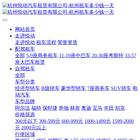
网站首页
走进悦动
走进悦动
租车流程
荣誉资质
配驾租车
全部
5-9座商务租车
11-19座中巴车
20-30座考斯特
33-57
座大巴车租赁
自驾租车
全部
车型分类
经济型轿车
B级轿车
豪华型轿车
7座商务车
SUV轿车
电
动汽车
车型品牌
阿尔法
福特
保时捷
奔驰
林肯
奥迪
宝马
丰田
别克
价格筛选
300元以下
300-599元
600-999元
1000-1499元
1599-2000
元
2000元以上
行使区域