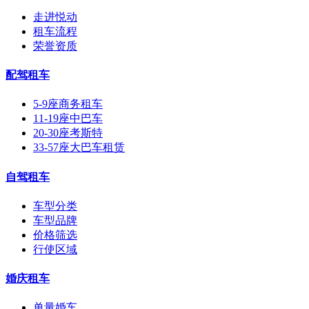
走进悦动
租车流程
荣誉资质
配驾租车
5-9座商务租车
11-19座中巴车
20-30座考斯特
33-57座大巴车租赁
自驾租车
车型分类
车型品牌
价格筛选
行使区域
婚庆租车
单量婚车