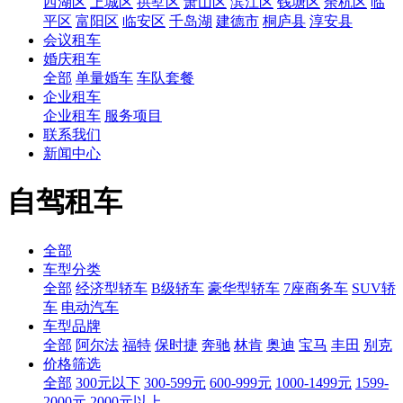
西湖区
上城区
拱墅区
萧山区
滨江区
钱塘区
余杭区
临
平区
富阳区
临安区
千岛湖
建德市
桐庐县
淳安县
会议租车
婚庆租车
全部
单量婚车
车队套餐
企业租车
企业租车
服务项目
联系我们
新闻中心
自驾租车
全部
车型分类
全部
经济型轿车
B级轿车
豪华型轿车
7座商务车
SUV轿
车
电动汽车
车型品牌
全部
阿尔法
福特
保时捷
奔驰
林肯
奥迪
宝马
丰田
别克
价格筛选
全部
300元以下
300-599元
600-999元
1000-1499元
1599-
2000元
2000元以上