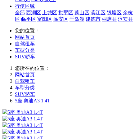
行使区域
全部
西湖区
上城区
拱墅区
萧山区
滨江区
钱塘区
余杭
区
临平区
富阳区
临安区
千岛湖
建德市
桐庐县
淳安县
您的位置：
网站首页
自驾租车
车型分类
SUV轿车
您所在的位置：
网站首页
自驾租车
车型分类
SUV轿车
5座 奥迪A3 1.4T