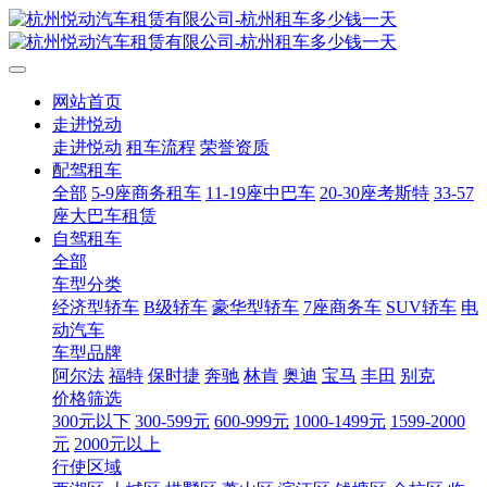
网站首页
走进悦动
走进悦动
租车流程
荣誉资质
配驾租车
全部
5-9座商务租车
11-19座中巴车
20-30座考斯特
33-57
座大巴车租赁
自驾租车
全部
车型分类
经济型轿车
B级轿车
豪华型轿车
7座商务车
SUV轿车
电
动汽车
车型品牌
阿尔法
福特
保时捷
奔驰
林肯
奥迪
宝马
丰田
别克
价格筛选
300元以下
300-599元
600-999元
1000-1499元
1599-2000
元
2000元以上
行使区域