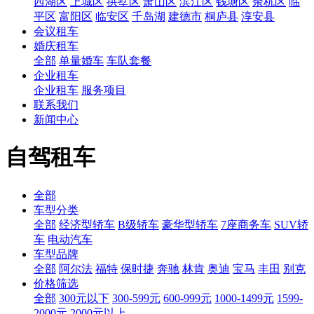
西湖区
上城区
拱墅区
萧山区
滨江区
钱塘区
余杭区
临
平区
富阳区
临安区
千岛湖
建德市
桐庐县
淳安县
会议租车
婚庆租车
全部
单量婚车
车队套餐
企业租车
企业租车
服务项目
联系我们
新闻中心
自驾租车
全部
车型分类
全部
经济型轿车
B级轿车
豪华型轿车
7座商务车
SUV轿
车
电动汽车
车型品牌
全部
阿尔法
福特
保时捷
奔驰
林肯
奥迪
宝马
丰田
别克
价格筛选
全部
300元以下
300-599元
600-999元
1000-1499元
1599-
2000元
2000元以上