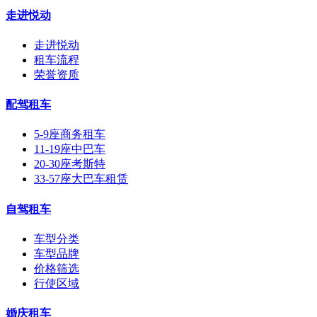
走进悦动
走进悦动
租车流程
荣誉资质
配驾租车
5-9座商务租车
11-19座中巴车
20-30座考斯特
33-57座大巴车租赁
自驾租车
车型分类
车型品牌
价格筛选
行使区域
婚庆租车