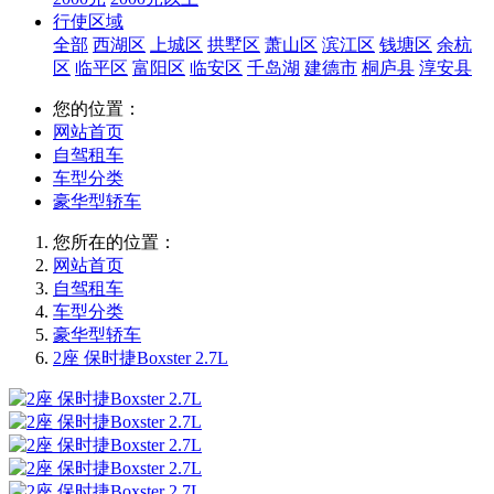
行使区域
全部
西湖区
上城区
拱墅区
萧山区
滨江区
钱塘区
余杭
区
临平区
富阳区
临安区
千岛湖
建德市
桐庐县
淳安县
您的位置：
网站首页
自驾租车
车型分类
豪华型轿车
您所在的位置：
网站首页
自驾租车
车型分类
豪华型轿车
2座 保时捷Boxster 2.7L