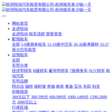
网站首页
走进悦动
走进悦动
租车流程
荣誉资质
配驾租车
全部
5-9座商务租车
11-19座中巴车
20-30座考斯特
33-57
座大巴车租赁
自驾租车
全部
车型分类
经济型轿车
B级轿车
豪华型轿车
7座商务车
SUV轿车
电
动汽车
车型品牌
阿尔法
福特
保时捷
奔驰
林肯
奥迪
宝马
丰田
别克
价格筛选
300元以下
300-599元
600-999元
1000-1499元
1599-2000
元
2000元以上
行使区域