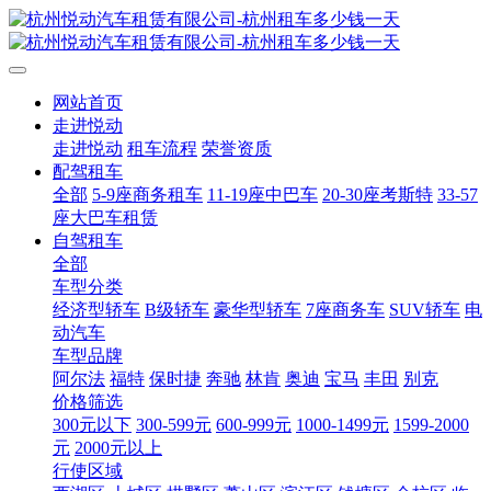
网站首页
走进悦动
走进悦动
租车流程
荣誉资质
配驾租车
全部
5-9座商务租车
11-19座中巴车
20-30座考斯特
33-57
座大巴车租赁
自驾租车
全部
车型分类
经济型轿车
B级轿车
豪华型轿车
7座商务车
SUV轿车
电
动汽车
车型品牌
阿尔法
福特
保时捷
奔驰
林肯
奥迪
宝马
丰田
别克
价格筛选
300元以下
300-599元
600-999元
1000-1499元
1599-2000
元
2000元以上
行使区域