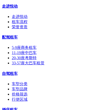
走进悦动
走进悦动
租车流程
荣誉资质
配驾租车
5-9座商务租车
11-19座中巴车
20-30座考斯特
33-57座大巴车租赁
自驾租车
车型分类
车型品牌
价格筛选
行使区域
婚庆租车