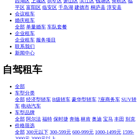
西湖区
上城区
拱墅区
萧山区
滨江区
钱塘区
余杭区
临
平区
富阳区
临安区
千岛湖
建德市
桐庐县
淳安县
会议租车
婚庆租车
全部
单量婚车
车队套餐
企业租车
企业租车
服务项目
联系我们
新闻中心
自驾租车
全部
车型分类
全部
经济型轿车
B级轿车
豪华型轿车
7座商务车
SUV轿
车
电动汽车
车型品牌
全部
阿尔法
福特
保时捷
奔驰
林肯
奥迪
宝马
丰田
别克
价格筛选
全部
300元以下
300-599元
600-999元
1000-1499元
1599-
2000元
2000元以上