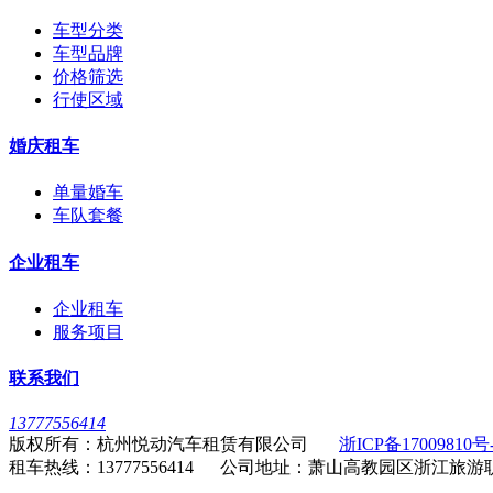
车型分类
车型品牌
价格筛选
行使区域
婚庆租车
单量婚车
车队套餐
企业租车
企业租车
服务项目
联系我们
13777556414
版权所有：杭州悦动汽车租赁有限公司
浙ICP备17009810号
租车热线：13777556414 公司地址：萧山高教园区浙江旅