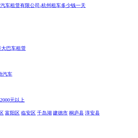
7座大巴车租赁
动汽车
2000元以上
区
富阳区
临安区
千岛湖
建德市
桐庐县
淳安县