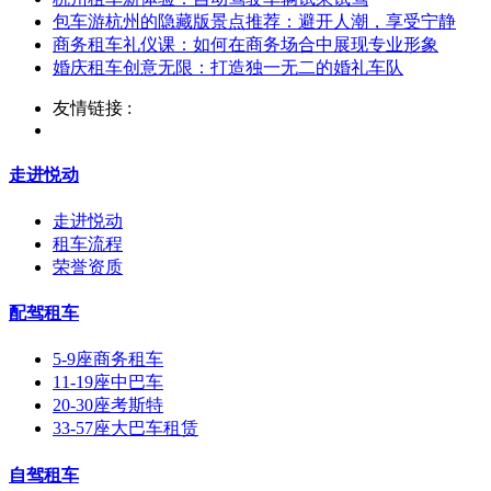
包车游杭州的隐藏版景点推荐：避开人潮，享受宁静
商务租车礼仪课：如何在商务场合中展现专业形象
婚庆租车创意无限：打造独一无二的婚礼车队
友情链接 :
走进悦动
走进悦动
租车流程
荣誉资质
配驾租车
5-9座商务租车
11-19座中巴车
20-30座考斯特
33-57座大巴车租赁
自驾租车