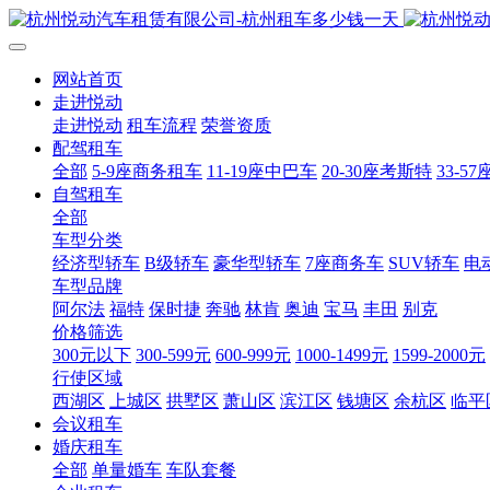
网站首页
走进悦动
走进悦动
租车流程
荣誉资质
配驾租车
全部
5-9座商务租车
11-19座中巴车
20-30座考斯特
33-5
自驾租车
全部
车型分类
经济型轿车
B级轿车
豪华型轿车
7座商务车
SUV轿车
电
车型品牌
阿尔法
福特
保时捷
奔驰
林肯
奥迪
宝马
丰田
别克
价格筛选
300元以下
300-599元
600-999元
1000-1499元
1599-2000元
行使区域
西湖区
上城区
拱墅区
萧山区
滨江区
钱塘区
余杭区
临平
会议租车
婚庆租车
全部
单量婚车
车队套餐