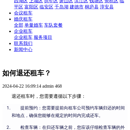
西湖区
上城区
拱墅区
萧山区
滨江区
钱塘区
余杭区
临
平区
富阳区
临安区
千岛湖
建德市
桐庐县
淳安县
会议租车
婚庆租车
全部
单量婚车
车队套餐
企业租车
企业租车
服务项目
联系我们
新闻中心
如何退还租车？
2024-04-22 16:09:14
admin
468
退还租车时，您需要遵循以下步骤：
提前预约：您需要提前向租车公司预约车辆归还的时间
和地点，确保您能够在规定的时间内完成还车。
检查车辆：在归还车辆之前，您应该仔细检查车辆的外