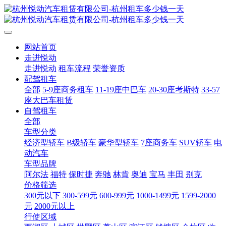
网站首页
走进悦动
走进悦动
租车流程
荣誉资质
配驾租车
全部
5-9座商务租车
11-19座中巴车
20-30座考斯特
33-57
座大巴车租赁
自驾租车
全部
车型分类
经济型轿车
B级轿车
豪华型轿车
7座商务车
SUV轿车
电
动汽车
车型品牌
阿尔法
福特
保时捷
奔驰
林肯
奥迪
宝马
丰田
别克
价格筛选
300元以下
300-599元
600-999元
1000-1499元
1599-2000
元
2000元以上
行使区域