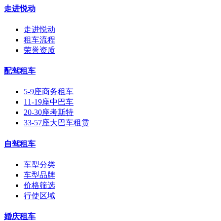
走进悦动
走进悦动
租车流程
荣誉资质
配驾租车
5-9座商务租车
11-19座中巴车
20-30座考斯特
33-57座大巴车租赁
自驾租车
车型分类
车型品牌
价格筛选
行使区域
婚庆租车