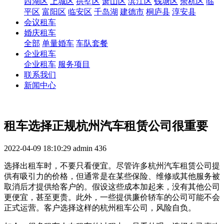
西湖区
上城区
拱墅区
萧山区
滨江区
钱塘区
余杭区
临
平区
富阳区
临安区
千岛湖
建德市
桐庐县
淳安县
会议租车
婚庆租车
全部
单量婚车
车队套餐
企业租车
企业租车
服务项目
联系我们
新闻中心
租车选择正规杭州汽车租赁公司很重要
2022-04-09 18:10:29
admin
436
选择出租车时，不要只看便宜。尽管许多杭州汽车租赁公司提
供有吸引力的价格，但通常是在某些保险、维修或其他服务被
取消后才提供给客户的。假设这些成本加起来，没有其他公司
更便宜，甚至更贵。此外，一些提供廉价轿车的公司可能不会
正式运营。客户选择这样的杭州租车公司，风险自负。