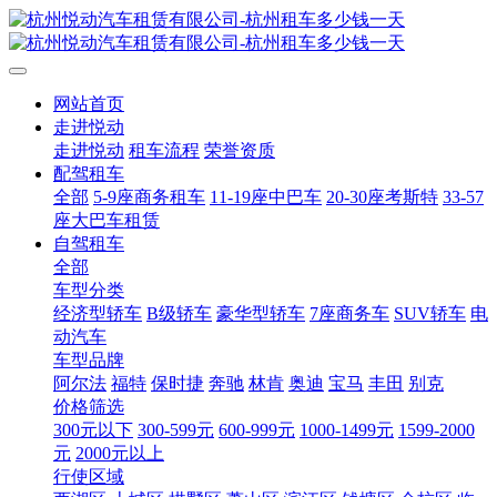
网站首页
走进悦动
走进悦动
租车流程
荣誉资质
配驾租车
全部
5-9座商务租车
11-19座中巴车
20-30座考斯特
33-57
座大巴车租赁
自驾租车
全部
车型分类
经济型轿车
B级轿车
豪华型轿车
7座商务车
SUV轿车
电
动汽车
车型品牌
阿尔法
福特
保时捷
奔驰
林肯
奥迪
宝马
丰田
别克
价格筛选
300元以下
300-599元
600-999元
1000-1499元
1599-2000
元
2000元以上
行使区域