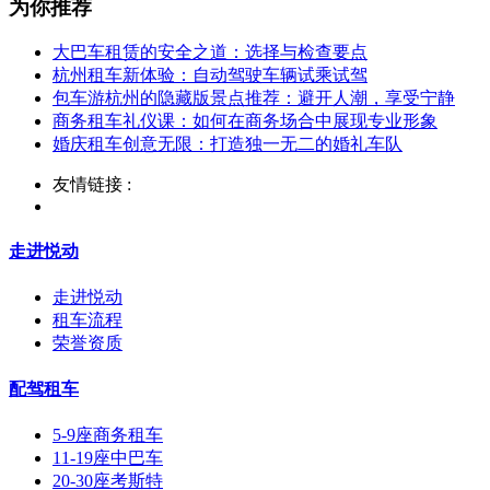
为你推荐
大巴车租赁的安全之道：选择与检查要点
杭州租车新体验：自动驾驶车辆试乘试驾
包车游杭州的隐藏版景点推荐：避开人潮，享受宁静
商务租车礼仪课：如何在商务场合中展现专业形象
婚庆租车创意无限：打造独一无二的婚礼车队
友情链接 :
走进悦动
走进悦动
租车流程
荣誉资质
配驾租车
5-9座商务租车
11-19座中巴车
20-30座考斯特