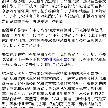
如今，很多租车人在租车的过程中，只看外观，选择自己喜欢
的车型，开车不试驾。通常，杭州专业的汽车租赁公司在将车
交给汽车租赁用户时，都会提醒客户，以更好地保证车辆的安
全。此外，它使客户能够熟悉汽车的内部结构。所以汽车租赁
之前试驾很重要，可以规避一些纠纷。
假设用户是短租车主，当车辆发生故障时，不允许随意修理。
假设一辆车开了一段时间，也许它会抛锚，也许它会出现轻微
或严重的问题。这时候需要您先联系杭州租车公司及相关人
员，切记不要自己动手。
要知道现在杭州有很多租车公司，我们肯定也不少。切记不要
选择市面上一些不正规的
杭州汽车租赁
公司。没有正规的租车
手续，所以不要去租，容易给自己添麻烦。
杭州悦动汽车租赁有限公司是一家非常正规的汽车租赁单位，
我们所租赁的汽车的种类非常的多，比较常见的是各种大巴和
商务车，此外我公司的租赁方式也是非常的多，可根据客户的
需要制定相应的租车方式，最为常见的租车方式有，涉外租
车、长途往返、旅游租车以及商务租车等等。本公司拥有各种
车辆百余部，车型有，奔驰，宝马，奥迪，加长林肯，劳斯莱
斯。奔驰维亚诺7座商务车，7座别克商务车，奔驰15座商务